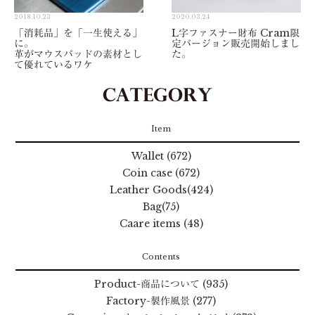
2018.10.23
2020.03.24
「消耗品」を「一生使える」
L字ファスナー財布 Cram限
に。
定バージョン販売開始しまし
革がマウスパッドの素材とし
た。
て優れているワケ
Item
Wallet (672)
Coin case (672)
Leather Goods(424)
Bag(75)
Caare items (48)
Contents
Product
-商品について
(935)
Factory
-製作風景
(277)