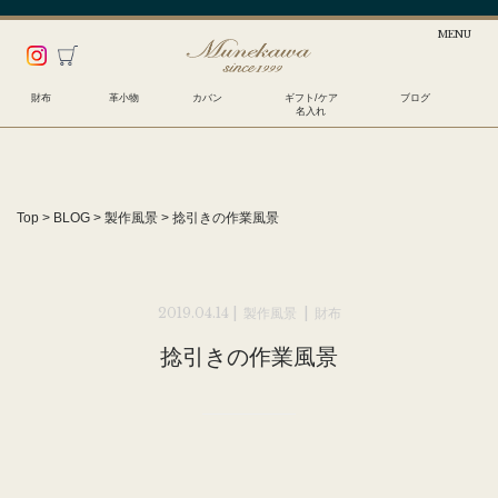
財布
革小物
カバン
ギフト/ケア
ブログ
名入れ
Top
>
BLOG
>
製作風景
>
捻引きの作業風景
2019.04.14 |
製作風景
|
財布
捻引きの作業風景