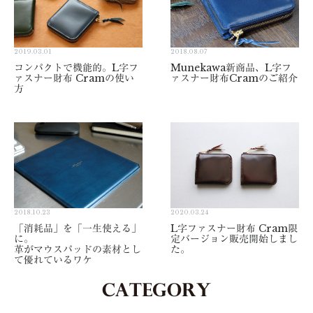
2019.03.01
2018.08.07
コンパクトで機能的。L字フ
Munekawa新商品、L字フ
ァスナー財布 Cramの使い
ァスナー財布Cramのご紹介
方
2018.10.23
2020.03.24
「消耗品」を「一生使える」
L字ファスナー財布 Cram限
に。
定バージョン販売開始しまし
革がマウスパッドの素材とし
た。
て優れているワケ