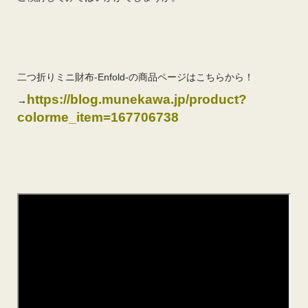
二つ折りミニ財布-Enfold-の商品ページはこちらから！
https://blog.munekawa.jp/product?
→
colorme_item=167706738