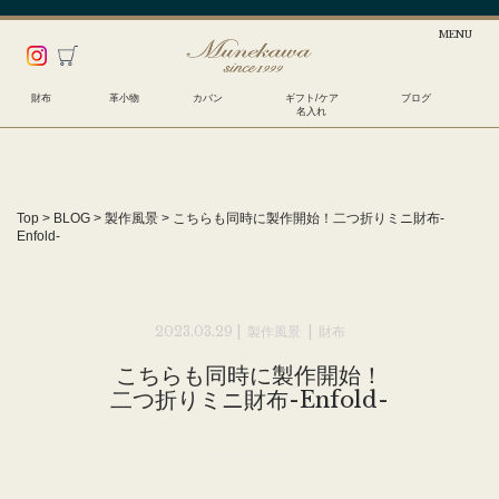
財布
革小物
カバン
ギフト/ケア
ブログ
名入れ
Top
>
BLOG
>
製作風景
>
こちらも同時に製作開始！
二つ折りミニ財布-
Enfold-
2023.03.29 |
製作風景
|
財布
こちらも同時に製作開始！
二つ折りミニ財布-Enfold-