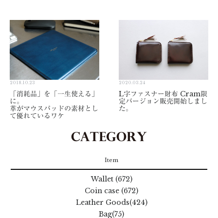
2018.10.23
2020.03.24
「消耗品」を「一生使える」
L字ファスナー財布 Cram限
に。
定バージョン販売開始しまし
革がマウスパッドの素材とし
た。
て優れているワケ
Item
Wallet (672)
Coin case (672)
Leather Goods(424)
Bag(75)