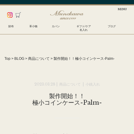
財布
革小物
カバン
ギフト/ケア
ブログ
名入れ
Top
>
BLOG
>
商品について
>
製作開始！！
極小コインケース-Palm-
2023.03.28 |
商品について
|
小銭入れ
製作開始！！
極小コインケース-Palm-