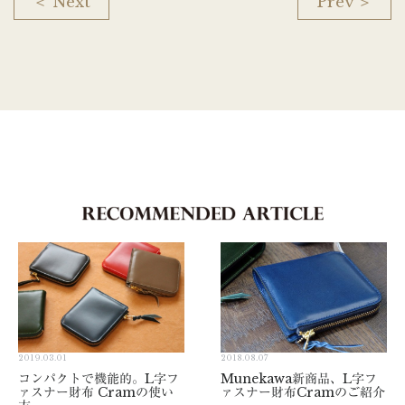
＜ Next
Prev ＞
2019.03.01
2018.08.07
コンパクトで機能的。L字フ
Munekawa新商品、L字フ
ァスナー財布 Cramの使い
ァスナー財布Cramのご紹介