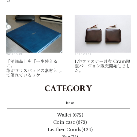
方
2018.10.23
2020.03.24
「消耗品」を「一生使える」
L字ファスナー財布 Cram限
に。
定バージョン販売開始しまし
革がマウスパッドの素材とし
た。
て優れているワケ
Item
Wallet (672)
Coin case (672)
Leather Goods(424)
Bag(75)