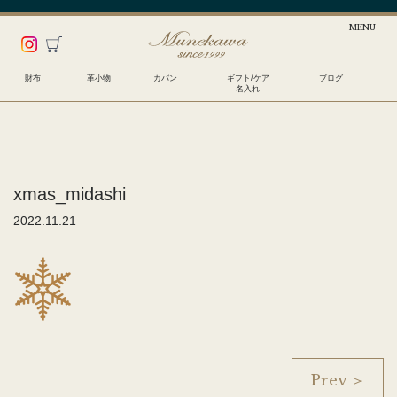
財布
革小物
カバン
ギフト/ケア
ブログ
名入れ
xmas_midashi
2022.11.21
Prev ＞