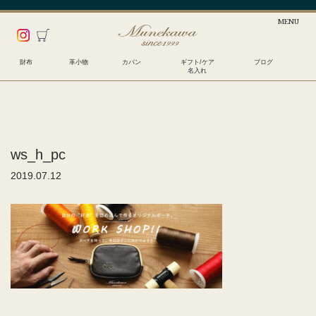
財布
革小物
カバン
ギフト/ケア
ブログ
名入れ
ws_h_pc
2019.07.12