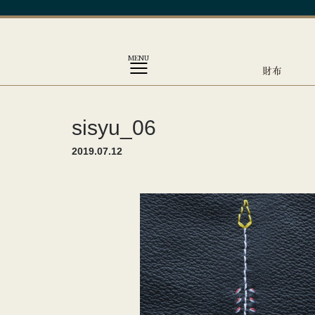
MENU
財布
sisyu_06
2019.07.12