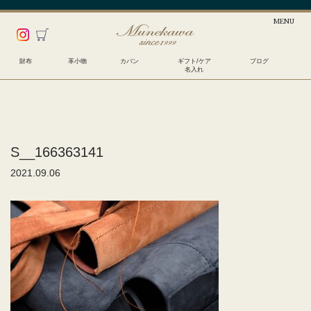
財布
革小物
カバン
ギフト/ケア
ブログ
名入れ
S__166363141
2021.09.06