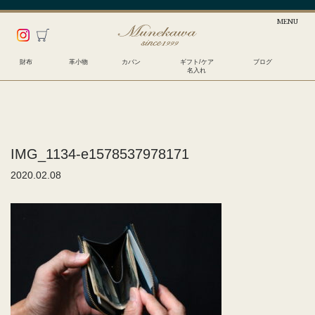
財布
革小物
カバン
ギフト/ケア
ブログ
名入れ
IMG_1134-e1578537978171
2020.02.08