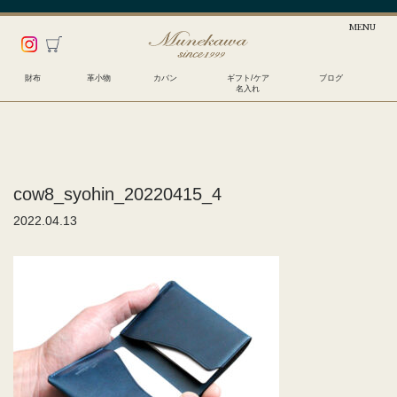
財布
革小物
カバン
ギフト/ケア
ブログ
名入れ
cow8_syohin_20220415_4
2022.04.13