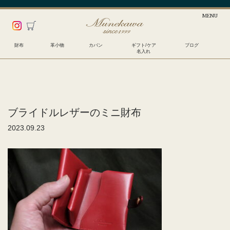
財布
革小物
カバン
ギフト/ケア
ブログ
名入れ
ブライドルレザーのミニ財布
2023.09.23