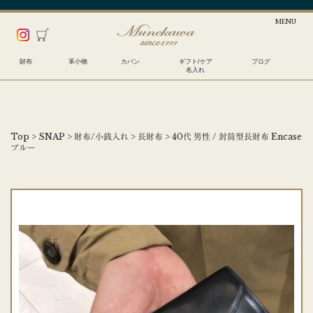
財布
革小物
カバン
ギフト/ケア
ブログ
名入れ
Top
>
SNAP
>
財布/小銭入れ
>
長財布
>
40代 男性 / 封筒型長財布 Encase
ブルー