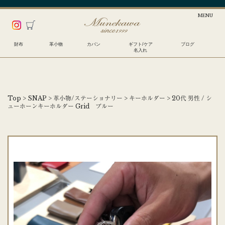
財布
革小物
カバン
ギフト/ケア
ブログ
名入れ
Top
>
SNAP
>
革小物/ステーショナリー
>
キーホルダー
>
20代 男性 / シ
ューホーンキーホルダー Grid ブルー