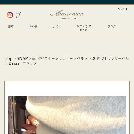
財布
革小物
カバン
ギフト/ケア
ブログ
名入れ
Top
>
SNAP
>
革小物/ステーショナリー
>
ベルト
>
20代 男性 /レザーベル
ト Brass ブラック