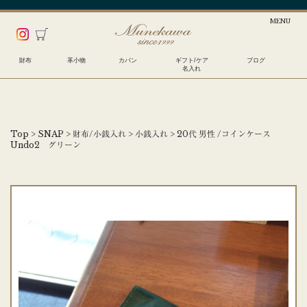
財布
革小物
カバン
ギフト/ケア
ブログ
名入れ
Top
>
SNAP
>
財布/小銭入れ
>
小銭入れ
>
20代 男性 /コインケース
Undo2 グリーン