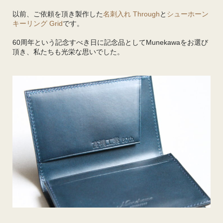
以前、ご依頼を頂き製作した
名刺入れ Through
と
シューホーン
キーリング Grid
です。
60周年という記念すべき日に記念品としてMunekawaをお選び
頂き、私たちも光栄な思いでした。