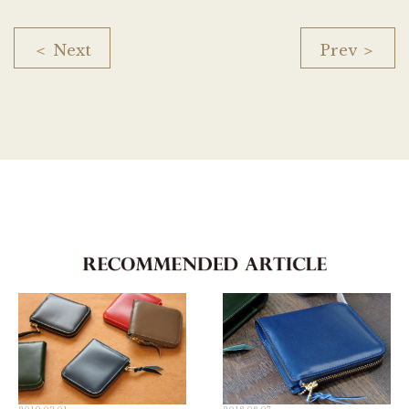
＜ Next
Prev ＞