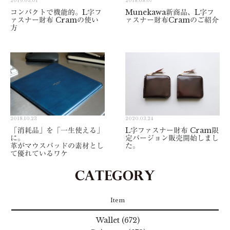
2019.03.01
2018.08.07
コンパクトで機能的。L字フ
Munekawa新商品、L字フ
ァスナー財布 Cramの使い
ァスナー財布Cramのご紹介
方
2018.10.23
2020.03.24
「消耗品」を「一生使える」
L字ファスナー財布 Cram限
に。
定バージョン販売開始しまし
革がマウスパッドの素材とし
た。
て優れているワケ
Item
Wallet (672)