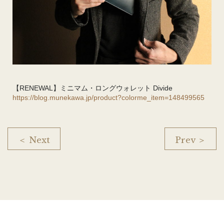
【RENEWAL】ミニマム・ロングウォレット Divide
https://blog.munekawa.jp/product?colorme_item=148499565
＜ Next
Prev ＞