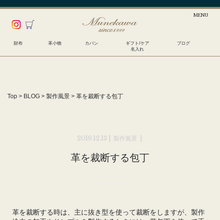
財布
革小物
カバン
ギフト/ケア
ブログ
名入れ
Top
>
BLOG
>
製作風景
>
革を裁断する包丁
2019.12.13 |
製作風景
|
革を裁断する包丁
革を裁断する時は、主に抜き型を使って裁断をしますが、製作