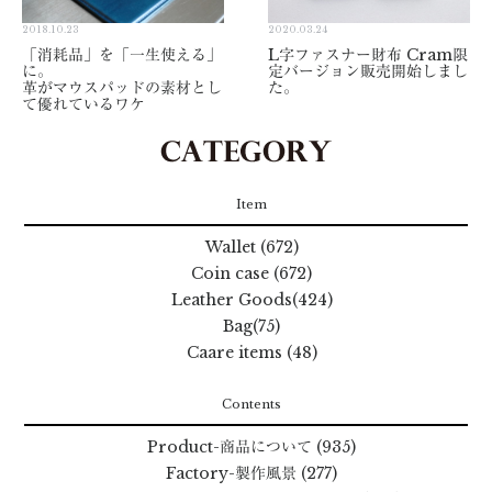
2018.10.23
2020.03.24
「消耗品」を「一生使える」
L字ファスナー財布 Cram限
に。
定バージョン販売開始しまし
革がマウスパッドの素材とし
た。
て優れているワケ
Item
Wallet (672)
Coin case (672)
Leather Goods(424)
Bag(75)
Caare items (48)
Contents
Product
-商品について
(935)
Factory
-製作風景
(277)