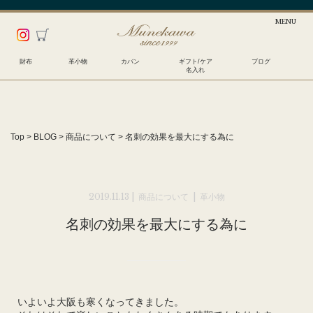
財布
革小物
カバン
ギフト/ケア
ブログ
名入れ
Top
>
BLOG
>
商品について
>
名刺の効果を最大にする為に
2019.11.13 |
商品について
|
革小物
名刺の効果を最大にする為に
いよいよ大阪も寒くなってきました。