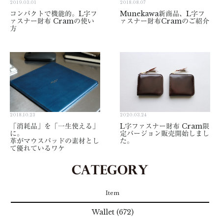
2019.03.01
2018.08.07
コンパクトで機能的。L字フ
Munekawa新商品、L字フ
ァスナー財布 Cramの使い
ァスナー財布Cramのご紹介
方
2018.10.23
2020.03.24
「消耗品」を「一生使える」
L字ファスナー財布 Cram限
に。
定バージョン販売開始しまし
革がマウスパッドの素材とし
た。
て優れているワケ
Item
Wallet (672)