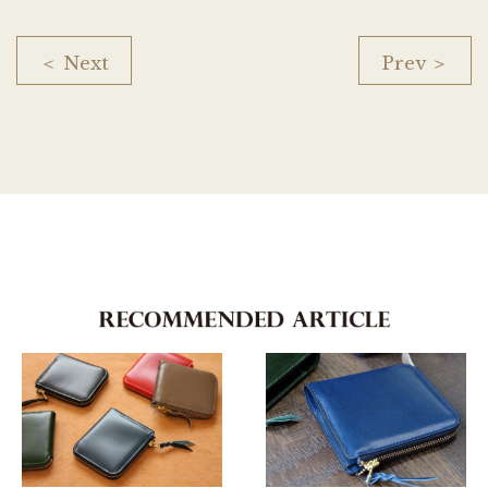
＜ Next
Prev ＞