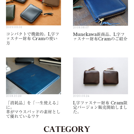
2019.03.01
2018.08.07
コンパクトで機能的。L字フ
Munekawa新商品、L字フ
ァスナー財布 Cramの使い
ァスナー財布Cramのご紹介
方
2018.10.23
2020.03.24
「消耗品」を「一生使える」
L字ファスナー財布 Cram限
に。
定バージョン販売開始しまし
革がマウスパッドの素材とし
た。
て優れているワケ