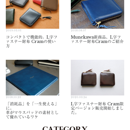
2019.03.01
2018.08.07
コンパクトで機能的。L字フ
Munekawa新商品、L字フ
ァスナー財布 Cramの使い
ァスナー財布Cramのご紹介
方
2018.10.23
2020.03.24
「消耗品」を「一生使える」
L字ファスナー財布 Cram限
に。
定バージョン販売開始しまし
革がマウスパッドの素材とし
た。
て優れているワケ