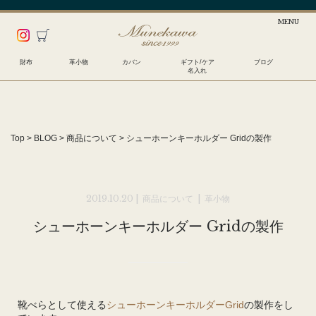
財布
革小物
カバン
ギフト/ケア
ブログ
名入れ
Top
>
BLOG
>
商品について
>
シューホーンキーホルダー Gridの製作
2019.10.20 |
商品について
|
革小物
シューホーンキーホルダー Gridの製作
靴べらとして使える
シューホーンキーホルダーGrid
の製作をし