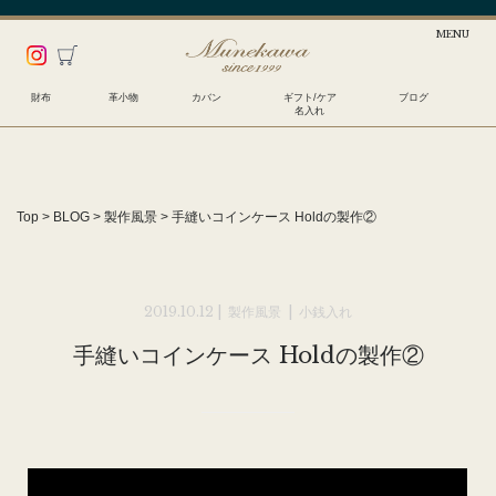
財布
革小物
カバン
ギフト/ケア
ブログ
名入れ
Top
>
BLOG
>
製作風景
>
手縫いコインケース Holdの製作②
2019.10.12 |
製作風景
|
小銭入れ
手縫いコインケース Holdの製作②