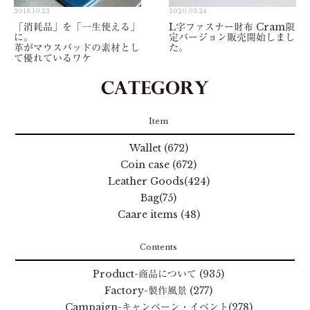
2018.10.23
2020.03.24
「消耗品」を「一生使える」
L字ファスナー財布 Cram限
に。
定バージョン販売開始しまし
革がマウスパッドの素材とし
た。
て優れているワケ
Item
Wallet (672)
Coin case (672)
Leather Goods(424)
Bag(75)
Caare items (48)
Contents
Product
-商品について
(935)
Factory
-製作風景
(277)
Campaign
-キャンペーン・イベント
(278)