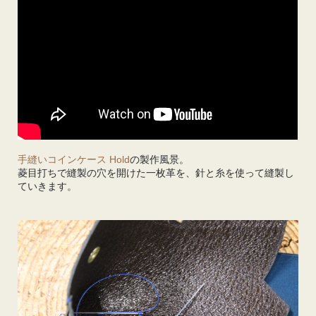
手縫いコインケース Hold
の製作風景。
菱目打ちで縫製の穴を開けた一枚革を、針と糸を使って縫製し
ていきます。