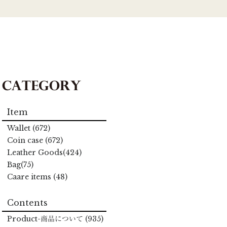
Item
Wallet (672)
Coin case (672)
Leather Goods(424)
Bag(75)
Caare items (48)
Contents
Product
-商品について
(935)