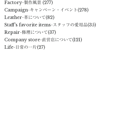
Factory
-製作風景
(277)
Campaign
-キャンペーン・イベント
(278)
Leather
-革について
(82)
Staff's favorite items
-スタッフの愛用品
(35)
Repair
-修理について
(37)
Company store
-直営店について
(121)
Life
-日常の一片
(27)