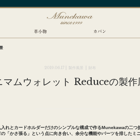
革小物
カバン
景
2019.06.17 |
製作風景
|
財布
ニマムウォレット Reduceの製作
入れとカードホルダーだけのシンプルな構成で作るMunekawaの二つ折
有の「かさ張る」という点に向き合い、余分な機能やパーツを排したミ