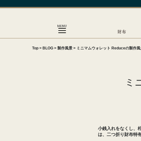
MENU
財布
Top
>
BLOG
>
製作風景
>
ミニマムウォレット Reduceの製作風
ミ
小銭入れをなくし、札
は、二つ折り財布特