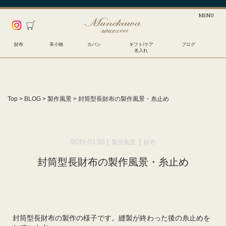
財布
革小物
カバン
ギフト/ケア
ブログ
名入れ
Top
>
BLOG
>
製作風景
>
封筒型長財布の製作風景・糸止め
2019.05.26 |
製作風景
|
財布
封筒型長財布の製作風景・糸止め
封筒型長財布の製作の様子です。縫製が終わった後の糸止めを