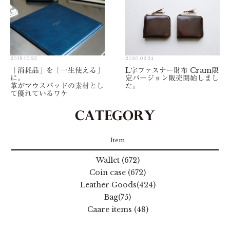
2018.10.23
2020.03.24
「消耗品」を「一生使える」
L字ファスナー財布 Cram限
に。
定バージョン販売開始しまし
革がマウスパッドの素材とし
た。
て優れているワケ
Item
Wallet (672)
Coin case (672)
Leather Goods(424)
Bag(75)
Caare items (48)