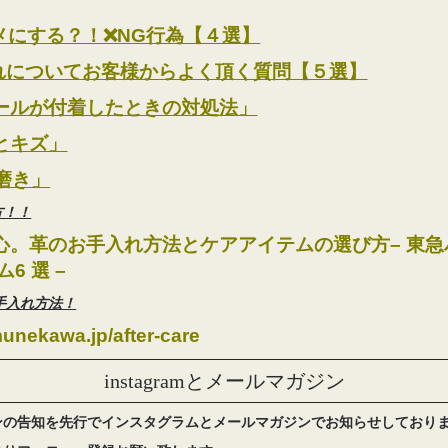
にする？！❌NG行為【４選】
についてお客様からよく頂く質問【５選】
ールが付着したときの対処法」
とキズ」
磨き」
方！！
心。革のお手入れ方法とケアアイテムの選び方
– 東
6 選 –
お手入れ方法！
munekawa.jp/after-care
instagramとメールマガジン
ンの告知を先行でインスタグラムとメールマガジンでお知らせしており