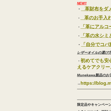
NEW!!
革財布をダメ
・
革のお手入れ
・
「革にアルコ
・
「革の水シミ
・
「自分でコバ
・
レザーオイルの選び
初めてでも安
・
えるケアクリーム
Munekawa製品の
https://blog.
→
限定品やキャンペー