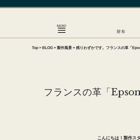
MENU
財布
Top
>
BLOG
>
製作風景
>
残りわずかです。
フランスの革「Eps
フランスの革「Epso
こんにちは！製作ス