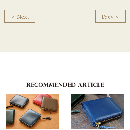
＜ Next
Prev ＞