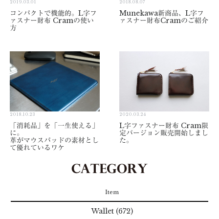
2019.03.01
2018.08.07
コンパクトで機能的。L字フ
Munekawa新商品、L字フ
ァスナー財布 Cramの使い
ァスナー財布Cramのご紹介
方
2018.10.23
2020.03.24
「消耗品」を「一生使える」
L字ファスナー財布 Cram限
に。
定バージョン販売開始しまし
革がマウスパッドの素材とし
た。
て優れているワケ
Item
Wallet (672)