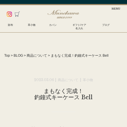
財布
革小物
カバン
ギフト/ケア
ブログ
名入れ
Top
>
BLOG
>
商品について
>
まもなく完成！
釣鐘式キーケース Bell
2023.03.06 |
商品について
|
革小物
まもなく完成！
釣鐘式キーケース Bell