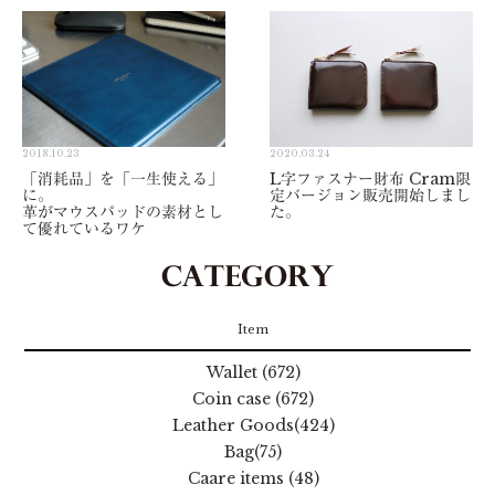
2018.10.23
2020.03.24
「消耗品」を「一生使える」
L字ファスナー財布 Cram限
に。
定バージョン販売開始しまし
革がマウスパッドの素材とし
た。
て優れているワケ
Item
Wallet (672)
Coin case (672)
Leather Goods(424)
Bag(75)
Caare items (48)