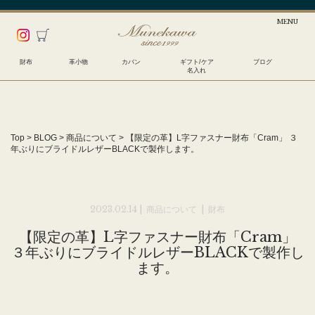
財布
革小物
カバン
ギフト/ケア
ブログ
名入れ
Top
>
BLOG
>
商品について
>
【限定の革】L字ファスナー財布「Cram」 ３
年ぶりにブライドルレザーBLACKで製作します。
2023.02.14 |
商品について
|
財布
【限定の革】L字ファスナー財布「Cram」
３年ぶりにブライドルレザーBLACKで製作し
ます。