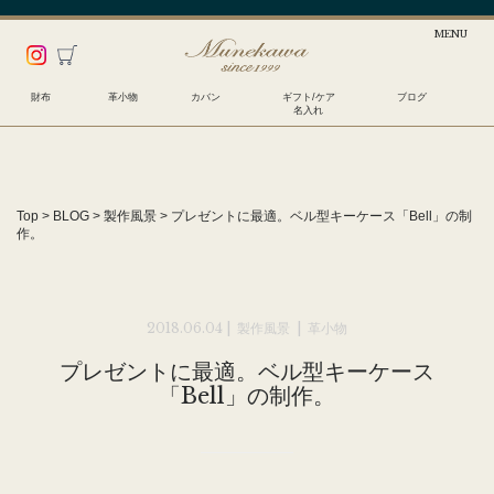
財布
革小物
カバン
ギフト/ケア
ブログ
名入れ
Top
>
BLOG
>
製作風景
>
プレゼントに最適。ベル型キーケース「Bell」の制
作。
2018.06.04 |
製作風景
|
革小物
プレゼントに最適。ベル型キーケース
「Bell」の制作。