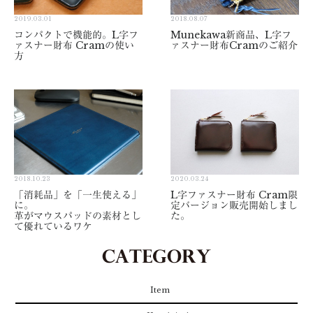
2019.03.01
2018.08.07
コンパクトで機能的。L字フ
Munekawa新商品、L字フ
ァスナー財布 Cramの使い
ァスナー財布Cramのご紹介
方
2018.10.23
2020.03.24
「消耗品」を「一生使える」
L字ファスナー財布 Cram限
に。
定バージョン販売開始しまし
革がマウスパッドの素材とし
た。
て優れているワケ
Item