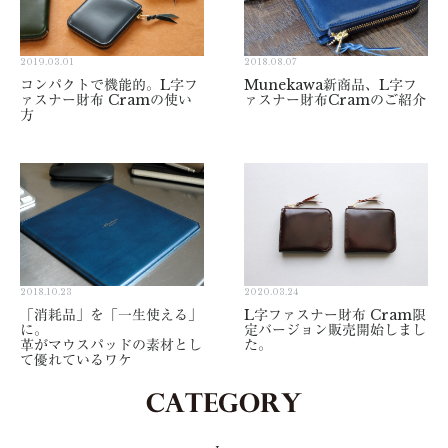
2019.03.01
2018.08.07
コンパクトで機能的。L字フ
Munekawa新商品、L字フ
ァスナー財布 Cramの使い
ァスナー財布Cramのご紹介
方
2018.10.23
2020.03.24
「消耗品」を「一生使える」
L字ファスナー財布 Cram限
に。
定バージョン販売開始しまし
革がマウスパッドの素材とし
た。
て優れているワケ