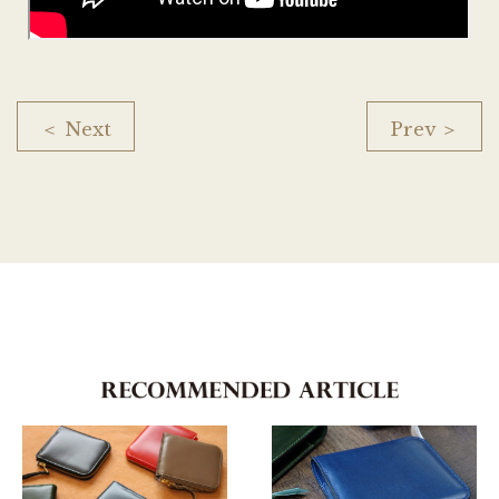
＜ Next
Prev ＞