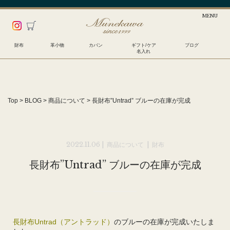
財布
革小物
カバン
ギフト/ケア
ブログ
名入れ
Top
>
BLOG
>
商品について
>
長財布”Untrad” ブルーの在庫が完成
2022.11.06 |
商品について
|
財布
長財布”Untrad” ブルーの在庫が完成
長財布Untrad（アントラッド）
のブルーの在庫が完成いたしま