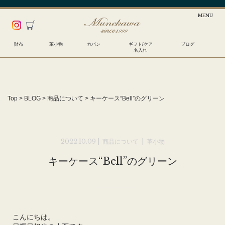
財布
革小物
カバン
ギフト/ケア
ブログ
名入れ
Top
>
BLOG
>
商品について
>
キーケース“Bell”のグリーン
2022.10.09 |
商品について
|
革小物
キーケース“Bell”のグリーン
こんにちは。