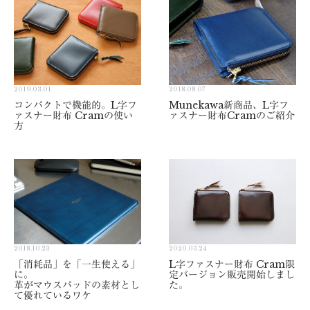
2019.03.01
2018.08.07
コンパクトで機能的。L字フ
Munekawa新商品、L字フ
ァスナー財布 Cramの使い
ァスナー財布Cramのご紹介
方
2018.10.23
2020.03.24
「消耗品」を「一生使える」
L字ファスナー財布 Cram限
に。
定バージョン販売開始しまし
革がマウスパッドの素材とし
た。
て優れているワケ