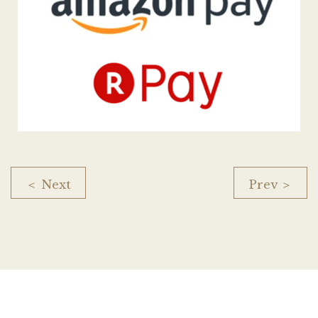
＜ Next
Prev ＞