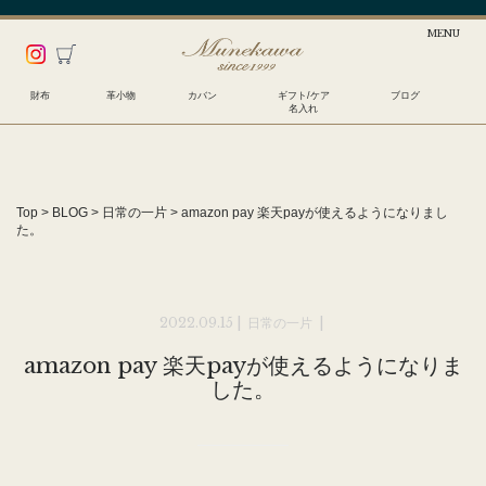
財布
革小物
カバン
ギフト/ケア
ブログ
名入れ
Top
>
BLOG
>
日常の一片
>
amazon pay 楽天payが使えるようになりまし
た。
2022.09.15 |
日常の一片
|
amazon pay 楽天payが使えるようになりま
した。