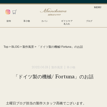
財布
革小物
カバン
ギフト/ケア
ブログ
名入れ
Top
>
BLOG
>
製作風景
>
「ドイツ製の機械/ Fortuna」のお話
2022.06.18 |
製作風景
|
革小物
「ドイツ製の機械/ Fortuna」のお話
土曜日ブログ担当の製作スタッフ髙橋でございます。