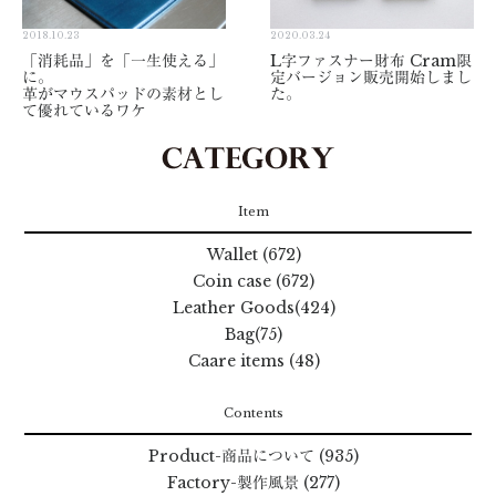
2018.10.23
2020.03.24
「消耗品」を「一生使える」
L字ファスナー財布 Cram限
に。
定バージョン販売開始しまし
革がマウスパッドの素材とし
た。
て優れているワケ
Item
Wallet (672)
Coin case (672)
Leather Goods(424)
Bag(75)
Caare items (48)
Contents
Product
-商品について
(935)
Factory
-製作風景
(277)