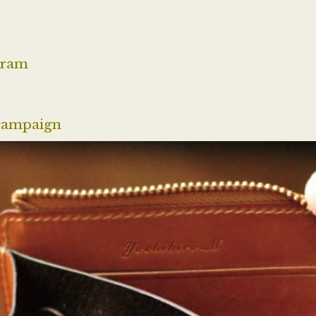
Cram
campaign