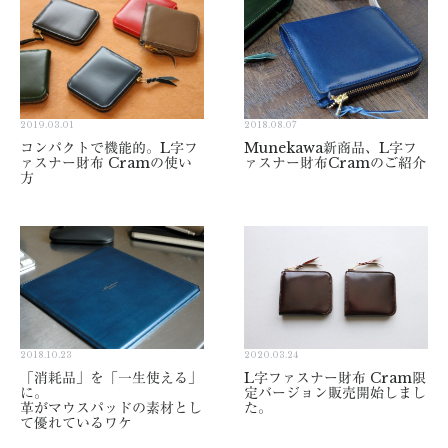
2019.03.01
2018.08.07
コンパクトで機能的。L字フ
Munekawa新商品、L字フ
ァスナー財布 Cramの使い
ァスナー財布Cramのご紹介
方
2018.10.23
2020.03.24
「消耗品」を「一生使える」
L字ファスナー財布 Cram限
に。
定バージョン販売開始しまし
革がマウスパッドの素材とし
た。
て優れているワケ