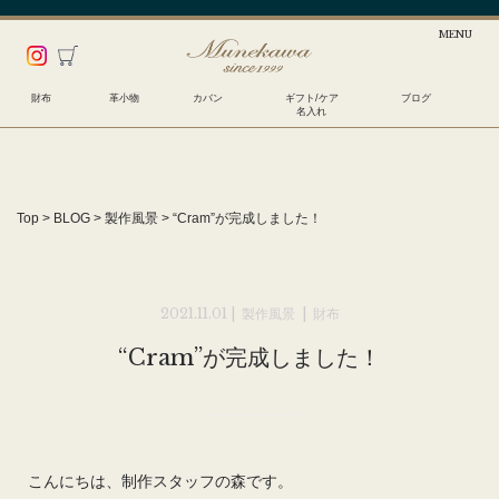
財布
革小物
カバン
ギフト/ケア
ブログ
名入れ
Top
>
BLOG
>
製作風景
>
“Cram”が完成しました！
2021.11.01 |
製作風景
|
財布
“Cram”が完成しました！
こんにちは、制作スタッフの森です。