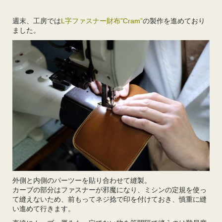
週末、工房では
L字ファスナー財布”Cram”
の製作を進めており
ました。
外側と内側のパーツーを貼り合わせて縫製。
カーブの部分はファスナーが邪魔になり、ミシンの定規を使っ
て縫えないため、前もってネジ捻で印を付けておき、慎重に縫
い進めて行きます。