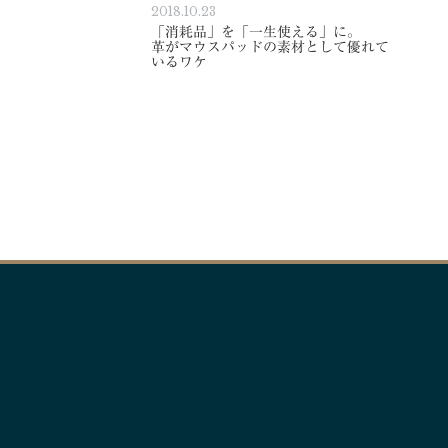
2018.10.23
「消耗品」を「一生使える」に。
革がマウスパッドの素材として優れて
いるワケ