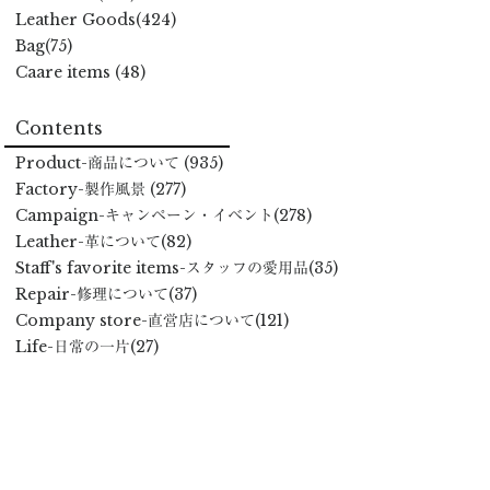
Leather Goods(424)
Bag(75)
Caare items (48)
Contents
Product
-商品について
(935)
Factory
-製作風景
(277)
Campaign
-キャンペーン・イベント
(278)
Leather
-革について
(82)
Staff's favorite items
-スタッフの愛用品
(35)
Repair
-修理について
(37)
Company store
-直営店について
(121)
Life
-日常の一片
(27)