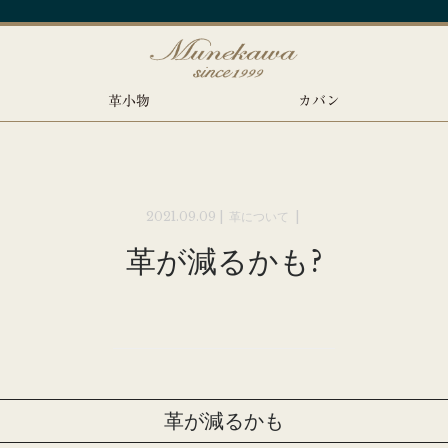
革小物
カバン
2021.09.09 |
革について
|
革が減るかも?
革が減るかも