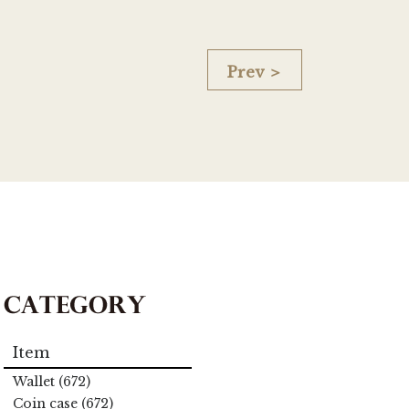
Prev ＞
Item
Wallet (672)
Coin case (672)