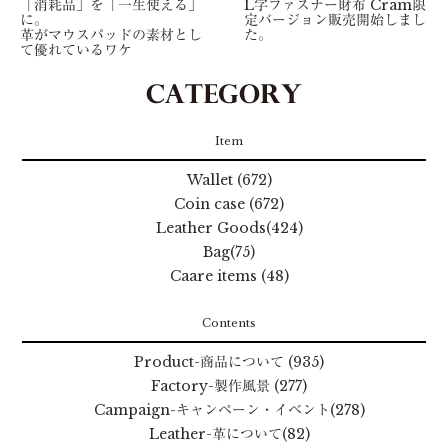
「消耗品」を「一生使える」
L字ファスナー財布 Cram限
に。
定バージョン販売開始しまし
革がマウスパッドの素材とし
た。
て優れているワケ
Item
Wallet (672)
Coin case (672)
Leather Goods(424)
Bag(75)
Caare items (48)
Contents
Product
-商品について
(935)
Factory
-製作風景
(277)
Campaign
-キャンペーン・イベント
(278)
Leather
-革について
(82)