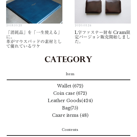
2018.10.23
2020.03.24
「消耗品」を「一生使える」
L字ファスナー財布 Cram限
に。
定バージョン販売開始しまし
革がマウスパッドの素材とし
た。
て優れているワケ
Item
Wallet (672)
Coin case (672)
Leather Goods(424)
Bag(75)
Caare items (48)
Contents