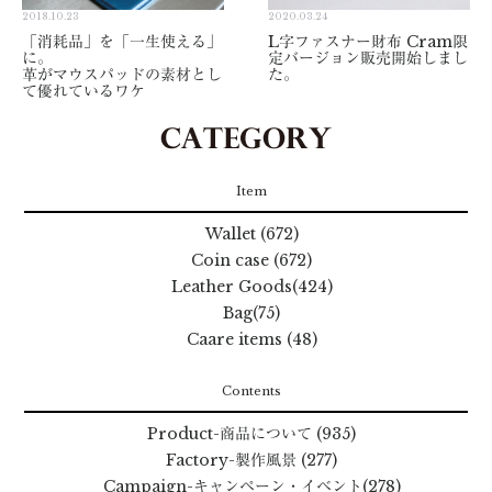
2018.10.23
2020.03.24
「消耗品」を「一生使える」
L字ファスナー財布 Cram限
に。
定バージョン販売開始しまし
革がマウスパッドの素材とし
た。
て優れているワケ
Item
Wallet (672)
Coin case (672)
Leather Goods(424)
Bag(75)
Caare items (48)
Contents
Product
-商品について
(935)
Factory
-製作風景
(277)
Campaign
-キャンペーン・イベント
(278)