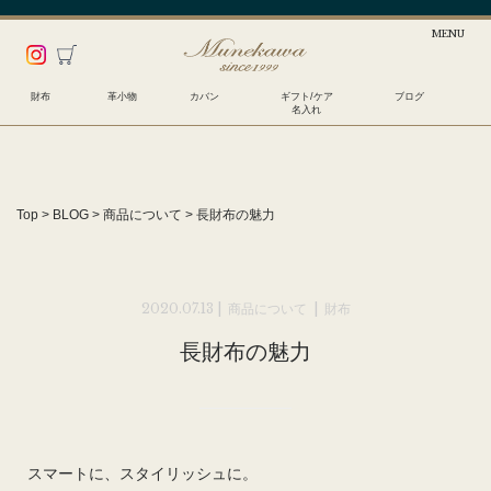
財布
革小物
カバン
ギフト/ケア
ブログ
名入れ
Top
>
BLOG
>
商品について
>
長財布の魅力
2020.07.13 |
商品について
|
財布
長財布の魅力
スマートに、スタイリッシュに。