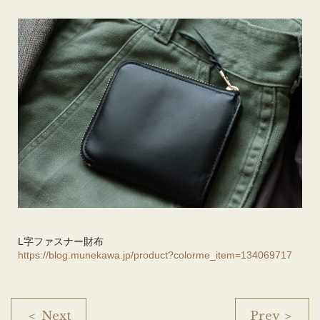
L字ファスナー財布
https://blog.munekawa.jp/product?colorme_item=134069717
＜ Next
Prev ＞