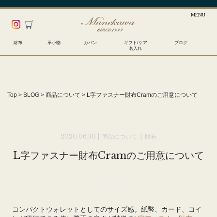
財布
革小物
カバン
ギフト/ケア
ブログ
名入れ
Top
>
BLOG
>
商品について
>
L字ファスナー財布Cramのご用意について
2020.06.30 |
商品について
|
財布
L字ファスナー財布Cramのご用意について
コンパクトウォレットとしてのサイズ感。紙幣、カード、コイ