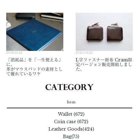
2018.10.23
2020.03.24
「消耗品」を「一生使える」
L字ファスナー財布 Cram限
に。
定バージョン販売開始しまし
革がマウスパッドの素材とし
た。
て優れているワケ
Item
Wallet (672)
Coin case (672)
Leather Goods(424)
Bag(75)