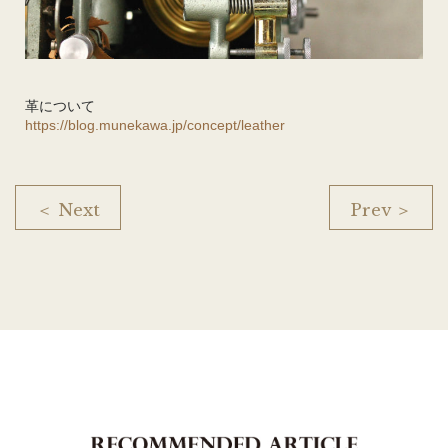
革について
https://blog.munekawa.jp/concept/leather
＜ Next
Prev ＞