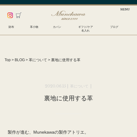
財布
革小物
カバン
ギフト/ケア
ブログ
名入れ
Top
>
BLOG
>
革について
>
裏地に使用する革
2020.06.15 |
革について
|
裏地に使用する革
製作が進む、Munekawaの製作アトリエ。