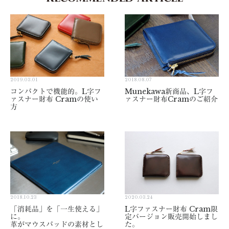
2019.03.01
2018.08.07
コンパクトで機能的。L字フ
Munekawa新商品、L字フ
ァスナー財布 Cramの使い
ァスナー財布Cramのご紹介
方
2018.10.23
2020.03.24
「消耗品」を「一生使える」
L字ファスナー財布 Cram限
に。
定バージョン販売開始しまし
革がマウスパッドの素材とし
た。