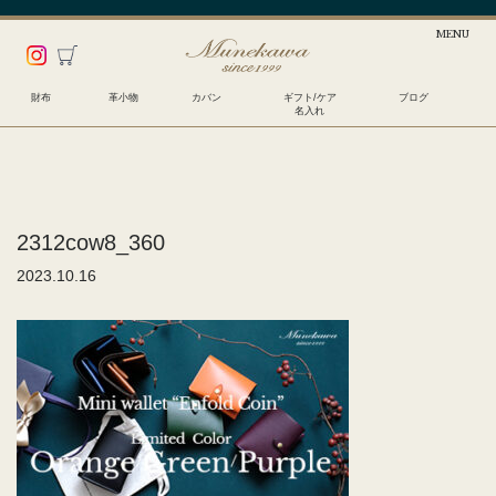
財布
革小物
カバン
ギフト/ケア
ブログ
名入れ
2312cow8_360
2023.10.16