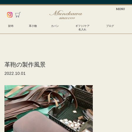
財布
革小物
カバン
ギフト/ケア
ブログ
名入れ
革鞄の製作風景
2022.10.01