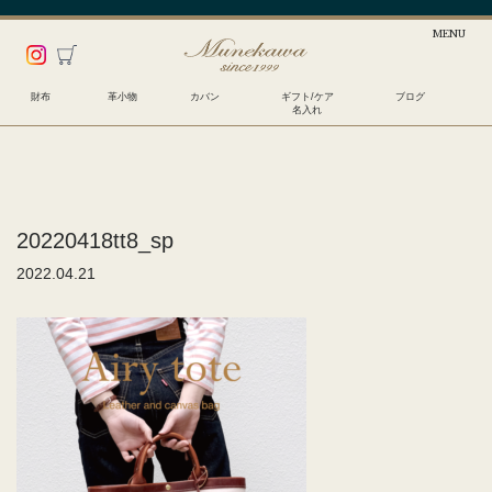
財布
革小物
カバン
ギフト/ケア
ブログ
名入れ
20220418tt8_sp
2022.04.21