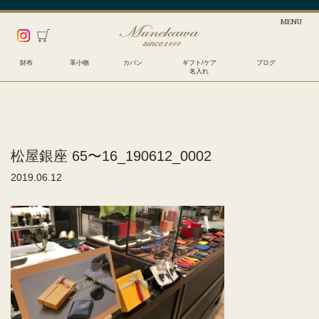
財布
革小物
カバン
ギフト/ケア
ブログ
名入れ
松屋銀座 65〜16_190612_0002
2019.06.12