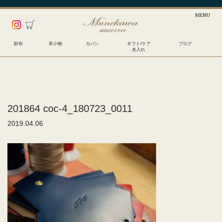
財布
革小物
カバン
ギフト/ケア
ブログ
名入れ
201864 coc-4_180723_0011
2019.04.06