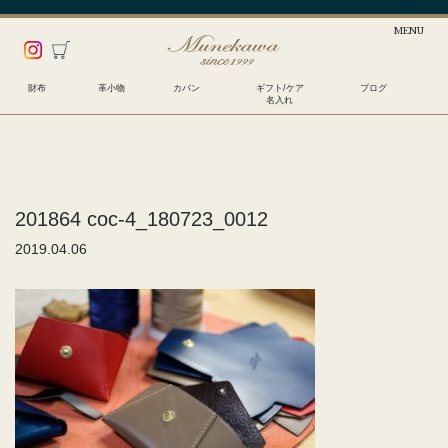
財布
革小物
カバン
ギフト/ケア
ブログ
名入れ
201864 coc-4_180723_0012
2019.04.06