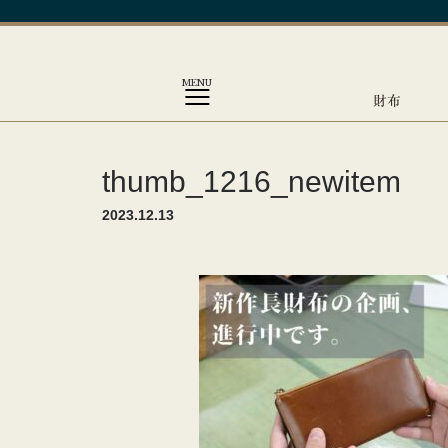
MENU
財布
thumb_1216_newitem
2023.12.13