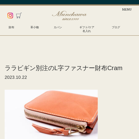
財布
革小物
カバン
ギフト/ケア
ブログ
名入れ
ララビギン別注のL字ファスナー財布Cram
2023.10.22