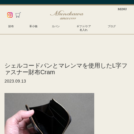
財布
革小物
カバン
ギフト/ケア
ブログ
名入れ
シェルコードバンとマレンマを使用したL字フ
ァスナー財布Cram
2023.09.13